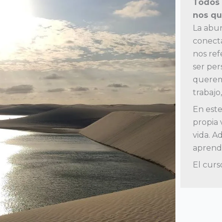
Todos 
nos qu
La abun
conect
nos ref
ser pe
queremo
trabajo,
En este
propia 
vida. 
aprendá
El curs