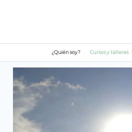
Ir
al
contenido
¿Quién soy?
Cursos y talleres