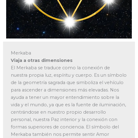
Merkaba
Viaja a otras dimensiones
El Merkaba se traduce como la conexión de
nuestra propia luz, espíritu y cuerpo. Es un símbolo
de la geometría sagrada que simboliza el vehículo
para ascender a dimensiones más elevadas. Nos
ayuda a tener un mayor entendimiento sobre la
vida y el mundo, ya que es la fuente de iluminación,
centrándose en nuestro propio desarrollo
personal, nuestra Paz interior y la conexión con
formas superiores de conciencia. El símbolo del
Merkaba también nos permite sentir Amor