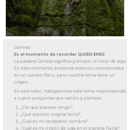
Génesis
Es el momento de recordar
QUIÉN ERES
La palabra Génesis significa principio, el inicio de algo.
En este momento presente estamos reencarnados
en un cuerpo físico, pero nuestra Alma tiene un
origen.
En este taller, trabajaremos este tema respondiendo
a cuatro preguntas que vamos a plantear:
¿De qué planeta vengo?
¿Qué aspecto original tenía?
¿Cuál es mi verdadero nombre?
¿Cuál es mi misión de vida en el planeta Tierra?