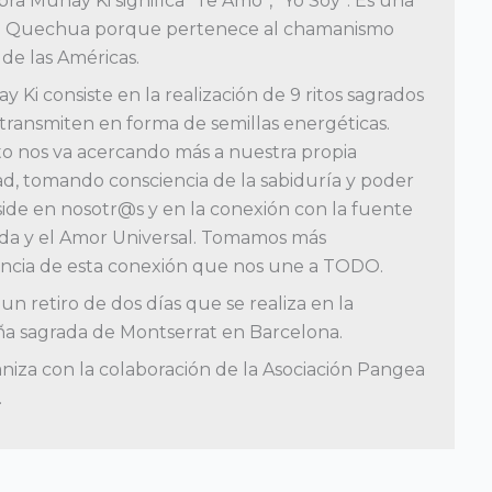
bra Munay Ki significa “Te Amo”, “Yo Soy”. Es una
a Quechua porque pertenece al chamanismo
de las Américas.
y Ki consiste en la realización de 9 ritos sagrados
transmiten en forma de semillas energéticas.
to nos va acercando más a nuestra propia
ad, tomando consciencia de la sabiduría y poder
ide en nosotr@s y en la conexión con la fuente
ida y el Amor Universal. Tomamos más
encia de esta conexión que nos une a TODO.
 un retiro de dos días que se realiza en la
a sagrada de Montserrat en Barcelona.
niza con la colaboración de la Asociación Pangea
.