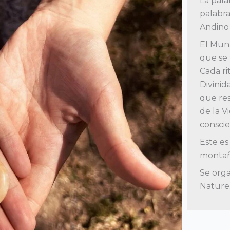
La pala
palabr
Andino 
El Muna
que se 
Cada ri
Divinid
que res
de la V
consci
Este es
montañ
Se orga
Nature