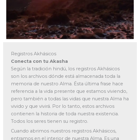
Registros Akhásicos
Conecta con tu Akasha
Según la tradición hindú, los registros Akhásicos
son los archivos dónde está almacenada toda la
memoria de nuestro Alma. Ésta última frase hace
referencia a la vida presente que estamos viviendo,
pero también a todas las vidas que nuestra Alma ha
vivido y que vivirá. Por lo tanto, estos archivos
contienen la historia de toda nuestra existencia.
Todos los seres tienen su registro.
Cuando abrimos nuestros registros Akhásicos,
entramos en el interior de nuestra Alma. Es una